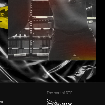
The part of RTF
om