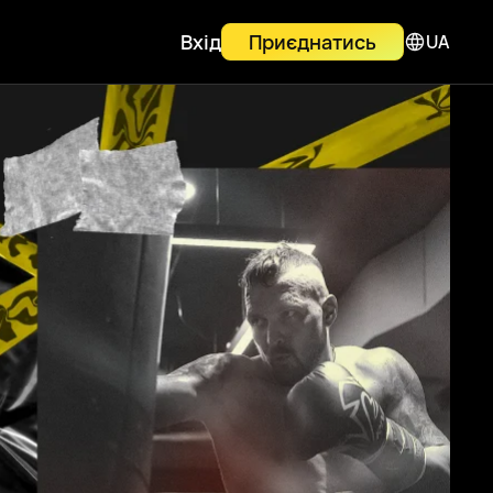
Вхід
Приєднатись
UA