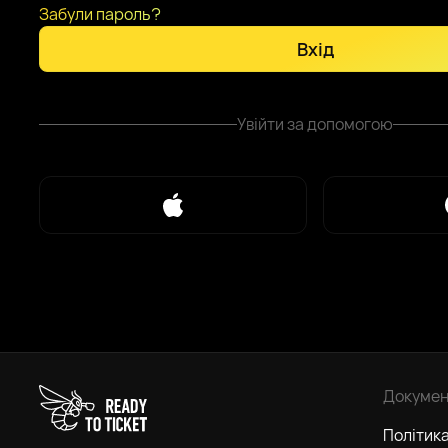
Забули пароль?
Вхід
Увійти за допомогою
Докумен
Політика