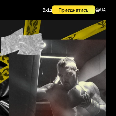
Вхід
Приєднатись
UA