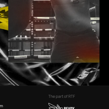
The part of RTF
om