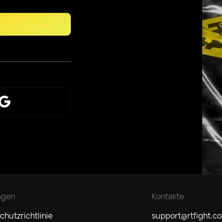
agen
Kontakte
chutzrichtlinie
support@rtfight.c