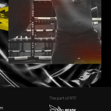
The part of RTF
om